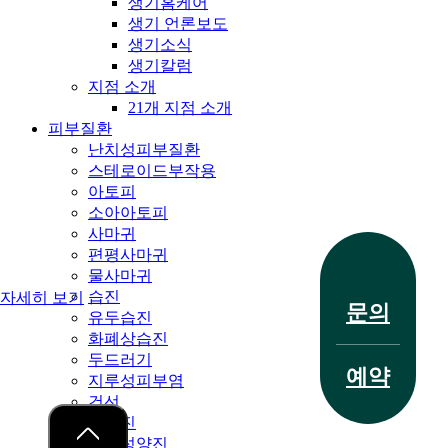
생기홈케어
생기 언론보도
생기소식
생기칼럼
지점 소개
21개 지점 소개
피부질환
난치성피부질환
스테로이드부작용
아토피
소아아토피
전화 문의
사마귀
편평사마귀
물사마귀
습진
자세히 보기
문의
유두습진
화폐상습진
두드러기
예약
지루성피부염
건선
치료 사례
한포진
결절성양진