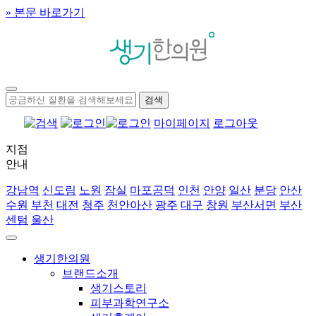
» 본문 바로가기
마이페이지
로그아웃
지점
안내
강남역
신도림
노원
잠실
마포공덕
인천
안양
일산
분당
안산
수원
부천
대전
청주
천안아산
광주
대구
창원
부산서면
부산
센텀
울산
생기한의원
브랜드소개
생기스토리
피부과학연구소